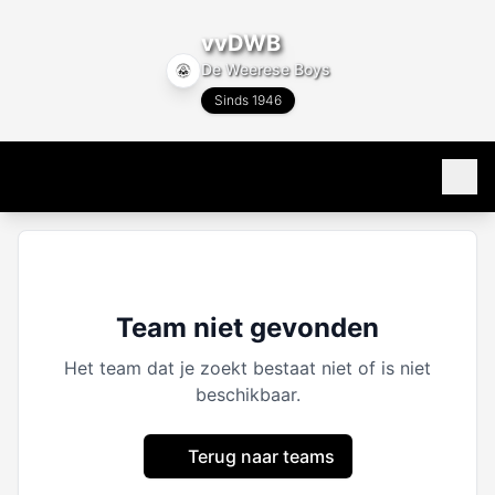
vvDWB
De Weerese Boys
Sinds 1946
Home
80 jaar
Team niet gevonden
Programma & Uitslagen
Het team dat je zoekt bestaat niet of is niet
beschikbaar.
Programma
Teams
Uitslagen
Terug naar teams
Alle teams
Club info