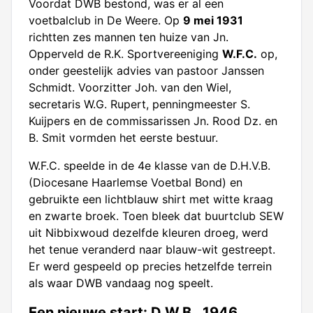
Voordat DWB bestond, was er al een
voetbalclub in De Weere. Op
9 mei 1931
richtten zes mannen ten huize van Jn.
Opperveld de R.K. Sportvereeniging
W.F.C.
op,
onder geestelijk advies van pastoor Janssen
Schmidt. Voorzitter Joh. van den Wiel,
secretaris W.G. Rupert, penningmeester S.
Kuijpers en de commissarissen Jn. Rood Dz. en
B. Smit vormden het eerste bestuur.
W.F.C. speelde in de 4e klasse van de D.H.V.B.
(Diocesane Haarlemse Voetbal Bond) en
gebruikte een lichtblauw shirt met witte kraag
en zwarte broek. Toen bleek dat buurtclub SEW
uit Nibbixwoud dezelfde kleuren droeg, werd
het tenue veranderd naar blauw-wit gestreept.
Er werd gespeeld op precies hetzelfde terrein
als waar DWB vandaag nog speelt.
Een nieuwe start: D.W.B., 1946