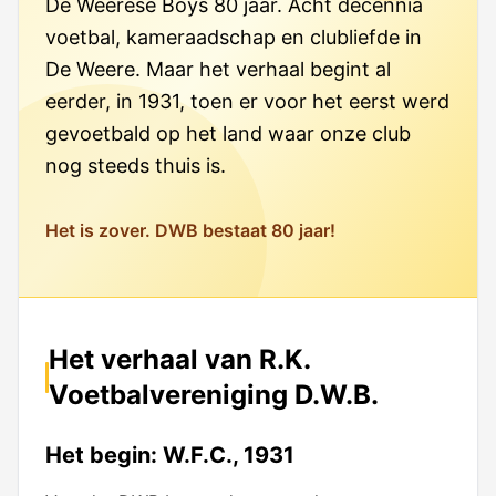
De Weerese Boys 80 jaar. Acht decennia
Bestuur
Leden info
voetbal, kameraadschap en clubliefde in
Regels & omgangsnormen
De Weere. Maar het verhaal begint al
Aanmelden nieuw lid
Sponsoren
Adres & contactgegevens
eerder, in 1931, toen er voor het eerst werd
Kledingfonds
Overzicht sponsoren
gevoetbald op het land waar onze club
Club van 50
Privacyverklaring
nog steeds thuis is.
Sponsor worden
Historie
Contributie
Contact sponsorcommissie
Trainingsdagen/tijden
Het is zover. DWB bestaat 80 jaar!
Vrijwilligerstaken
Het verhaal van R.K.
Voetbalvereniging D.W.B.
Het begin: W.F.C., 1931