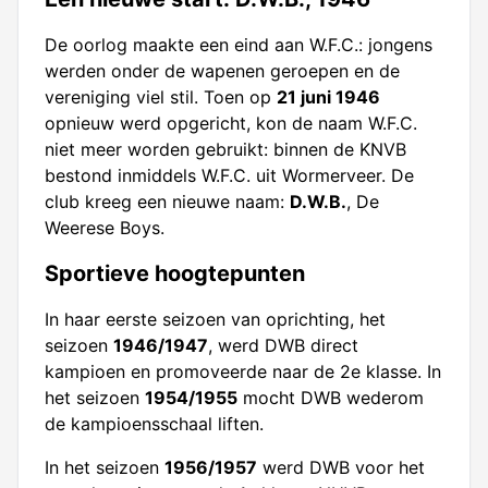
De oorlog maakte een eind aan W.F.C.: jongens
werden onder de wapenen geroepen en de
vereniging viel stil. Toen op
21 juni 1946
opnieuw werd opgericht, kon de naam W.F.C.
niet meer worden gebruikt: binnen de KNVB
bestond inmiddels W.F.C. uit Wormerveer. De
club kreeg een nieuwe naam:
D.W.B.
, De
Weerese Boys.
Sportieve hoogtepunten
In haar eerste seizoen van oprichting, het
seizoen
1946/1947
, werd DWB direct
kampioen en promoveerde naar de 2e klasse. In
het seizoen
1954/1955
mocht DWB wederom
de kampioensschaal liften.
In het seizoen
1956/1957
werd DWB voor het