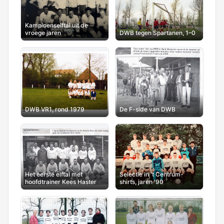
Kampioenselftal uit de
vroege jaren
DWB tegen Spartanen, 1–0
DWB VR1, rond 1979
De F-side van DWB
Het eerste elftal met
Selectie in 't Centrum-
hoofdtrainer Kees Haster
shirts, jaren '90