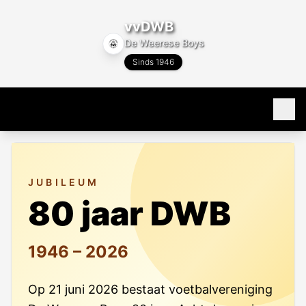
vvDWB
De Weerese Boys
Sinds 1946
Home
JUBILEUM
80 jaar
80 jaar DWB
Programma & Uitslagen
1946 – 2026
Programma
Teams
Uitslagen
Alle teams
Club info
Op 21 juni 2026 bestaat voetbalvereniging