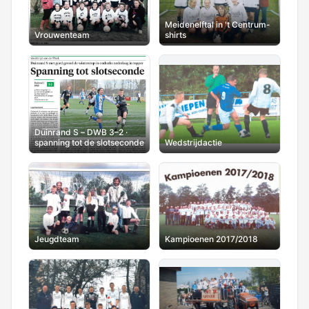
Meidenelftal in 't Centrum-
Vrouwenteam
shirts
Duinrand S – DWB 3–2 ·
spanning tot de slotseconde
Wedstrijdactie
Jeugdteam
Kampioenen 2017/2018