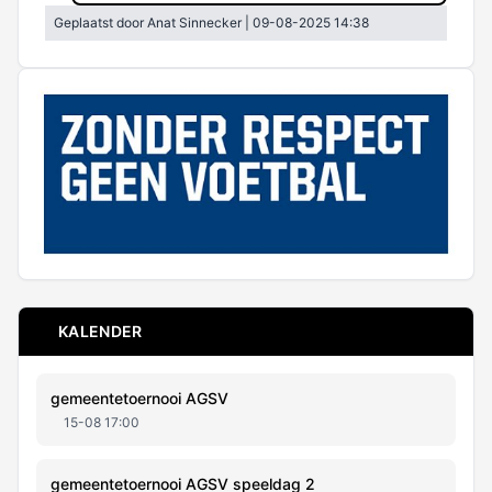
Bestuur
Leden info
Geplaatst door Anat Sinnecker | 09-08-2025 14:38
Regels & omgangsnormen
Aanmelden nieuw lid
Sponsoren
Adres & contactgegevens
Kledingfonds
Overzicht sponsoren
Club van 50
Privacyverklaring
Sponsor worden
Historie
Contributie
Contact sponsorcommissie
Trainingsdagen/tijden
Vrijwilligerstaken
KALENDER
gemeentetoernooi AGSV
15-08 17:00
gemeentetoernooi AGSV speeldag 2