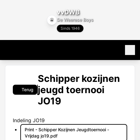
vvDWB
De Weerese Boys
Sinds 1946
Home
Schipper kozijnen
80 jaar
jeugd toernooi
Terug
JO19
Programma & Uitslagen
Programma
Teams
Indeling JO19
Uitslagen
Alle teams
Print - Schipper Kozijnen Jeugdtoernooi -
Club info
Vrijdag jo19.pdf