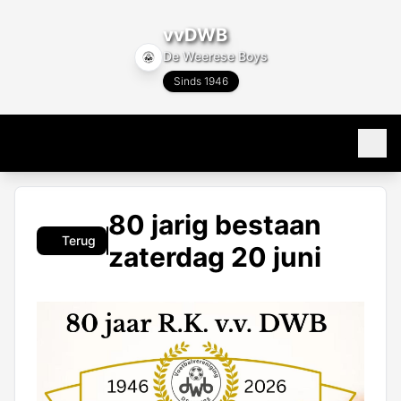
vvDWB
De Weerese Boys
Sinds 1946
Home
80 jarig bestaan
Terug
80 jaar
zaterdag 20 juni
Programma & Uitslagen
Programma
Teams
Uitslagen
Alle teams
Club info