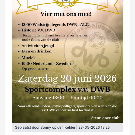
Bestuur
Leden info
Regels & omgangsnormen
Aanmelden nieuw lid
Sponsoren
Adres & contactgegevens
Kledingfonds
Overzicht sponsoren
Club van 50
Privacyverklaring
Sponsor worden
Historie
Contributie
Contact sponsorcommissie
Trainingsdagen/tijden
Vrijwilligerstaken
Geplaatst door Sonny op den Kelder | 23-05-2026 18:25