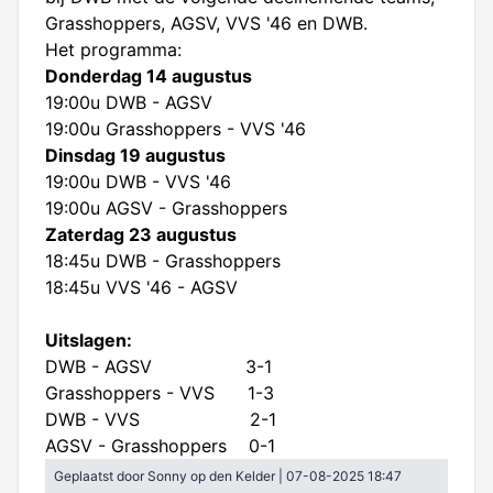
Bestuur
Leden info
Grasshoppers, AGSV, VVS '46 en DWB.
Het programma:
Regels & omgangsnormen
Aanmelden nieuw lid
Donderdag 14 augustus
Sponsoren
Adres & contactgegevens
19:00u DWB - AGSV
Kledingfonds
Overzicht sponsoren
19:00u Grasshoppers - VVS '46
Club van 50
Privacyverklaring
Dinsdag 19 augustus
Sponsor worden
Historie
19:00u DWB - VVS '46
Contributie
Contact sponsorcommissie
19:00u AGSV - Grasshoppers
Trainingsdagen/tijden
Vrijwilligerstaken
Zaterdag 23 augustus
18:45u DWB - Grasshoppers
18:45u VVS '46 - AGSV
Uitslagen:
DWB - AGSV 3-1
Grasshoppers - VVS 1-3
DWB - VVS 2-1
AGSV - Grasshoppers 0-1
Geplaatst door Sonny op den Kelder | 07-08-2025 18:47