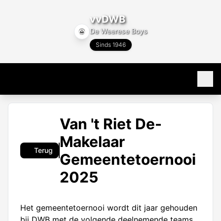
vvDWB
De Weerese Boys
Sinds 1946
Home
Van 't Riet De-
80 jaar
Makelaar
Terug
Gemeentetoernooi
Programma & Uitslagen
2025
Programma
Teams
Uitslagen
Alle teams
Club info
Het gemeentetoernooi wordt dit jaar gehouden
bij DWB met de volgende deelnemende teams,